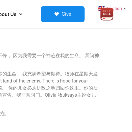
English
▼
bout Us
Give
不停， 因为我需要一个神迹在我的生命。 我问神
在你的生命， 我充满希望与期待。牧师在星期天发
t land of the enemy. There is hope for your
7（新普及译本）：“耶和华说：‘你的儿女必从仇敌之地归回你这里。你的后
我非常阿门。Olivia 牧师says主说女儿
拥抱。