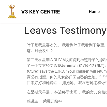
Home
Leaves Testimo
叶子是我最喜欢的。 我看到叶子我看到了希望。
迹几时会发生？
第二天在星期六OLIVIA牧师说到神迹种子的
了一个英文经文给我
Jeremiah 31:16-17 (NLT):
future,” says the LORD. “Your child
裔必有指望。你的儿女必归回自己的土地。’”「你
回来好好和她说话， 拥抱她。 我在想她怎样
在星期天早晨， 神迹终于出现， 我的女儿突然
感谢主， 荣耀归给神