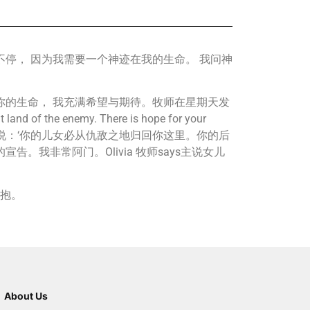
不停， 因为我需要一个神迹在我的生命。 我问神
在你的生命， 我充满希望与期待。牧师在星期天发
t land of the enemy. There is hope for your
7（新普及译本）：“耶和华说：‘你的儿女必从仇敌之地归回你这里。你的后
我非常阿门。Olivia 牧师says主说女儿
拥抱。
About Us