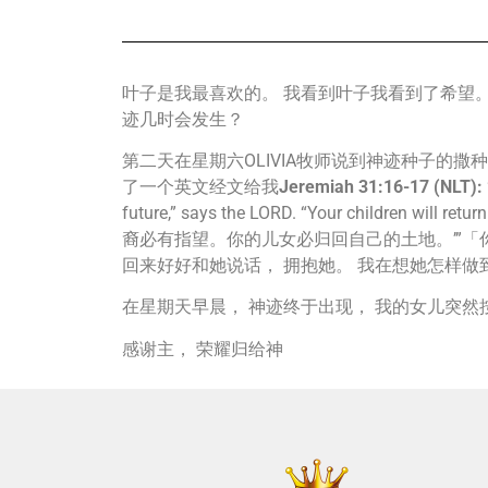
叶子是我最喜欢的。 我看到叶子我看到了希望。
迹几时会发生？
第二天在星期六OLIVIA牧师说到神迹种子的
了一个英文经文给我
Jeremiah 31:16-17 (NLT):
future,” says the LORD. “Your child
裔必有指望。你的儿女必归回自己的土地。’”「你
回来好好和她说话， 拥抱她。 我在想她怎样
在星期天早晨， 神迹终于出现， 我的女儿突然
感谢主， 荣耀归给神